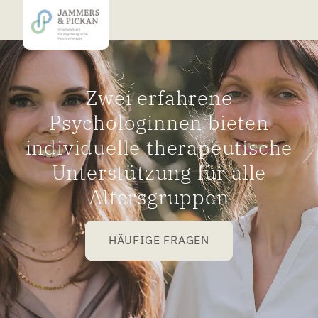
Zwei erfahrene
Psychologinnen bieten
individuelle therapeutische
Unterstützung für alle
Altersgruppen
HÄUFIGE FRAGEN