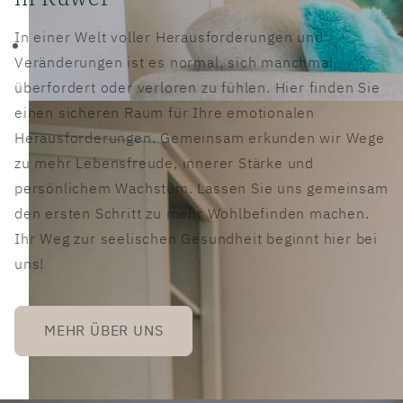
Gemeinsam erkunden wir Wege zu mehr Lebens
In einer Welt voller Herausforderungen und
Veränderungen ist es normal, sich manchmal
UNSER THERAPIEANGEBOT
überfordert oder verloren zu fühlen. Hier finden Sie
einen sicheren Raum für Ihre emotionalen
Herausforderungen. Gemeinsam erkunden wir Wege
zu mehr Lebensfreude, innerer Stärke und
persönlichem Wachstum. Lassen Sie uns gemeinsam
den ersten Schritt zu mehr Wohlbefinden machen.
Ihr Weg zur seelischen Gesundheit beginnt hier bei
uns!
MEHR ÜBER UNS